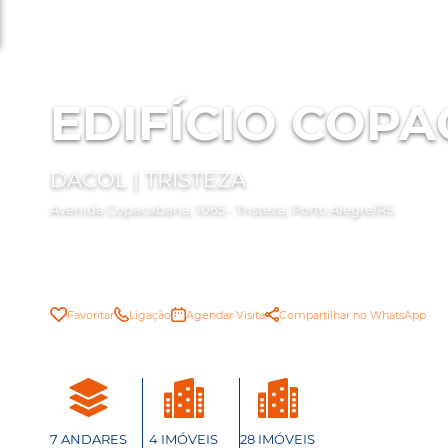
EDIFÍCIO COP
DACOL | TRISTEZA
Avenida Copacabana, 1065 - Tristeza, Porto Alegre/RS
Favoritar
Ligação
Agendar Visita
Compartilhar no WhatsApp
7 ANDARES
4 IMÓVEIS
28 IMÓVEIS