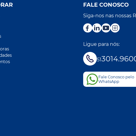
ORAR
FALE CONOSCO
Siga-nos nas nossas 
r
s
Ligue para nós:
oras
idades
3014.960
51
ntos
Fale Conosco pelo
WhatsApp