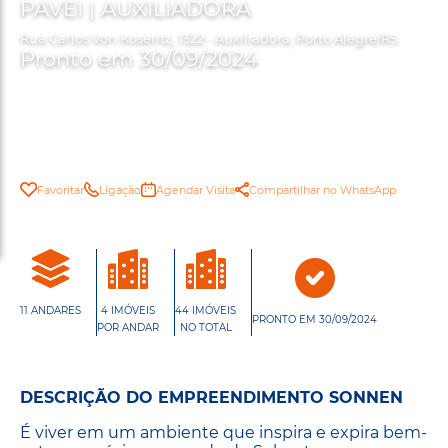
PAVEI | AUXILIADORA
Rua Carlos Von Koseritz, 1322 - Auxiliadora, Porto Alegre/RS
Pronto em 30/09/2024
Favoritar
Ligação
Agendar Visita
Compartilhar no WhatsApp
11 ANDARES
4 IMÓVEIS
44 IMÓVEIS
PRONTO EM 30/09/2024
POR ANDAR
NO TOTAL
DESCRIÇÃO DO EMPREENDIMENTO SONNEN
É viver em um ambiente que inspira e expira bem-