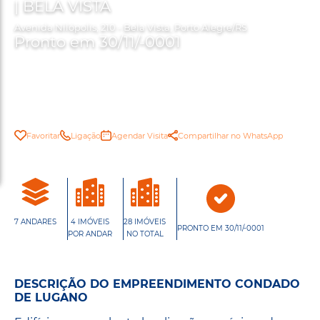
| BELA VISTA
Avenida Nilópolis, 210 - Bela Vista, Porto Alegre/RS
Pronto em 30/11/-0001
Favoritar
Ligação
Agendar Visita
Compartilhar no WhatsApp
7 ANDARES
4 IMÓVEIS
28 IMÓVEIS
PRONTO EM 30/11/-0001
POR ANDAR
NO TOTAL
DESCRIÇÃO DO EMPREENDIMENTO CONDADO
DE LUGANO