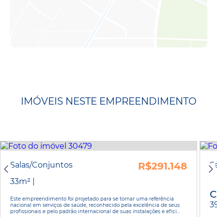
IMÓVEIS NESTE EMPREENDIMENTO
Salas/Conjuntos
R$291.148
S
33m² |
C
Este empreendimento foi projetado para se tornar uma referência
3
nacional em serviços de saúde, reconhecido pela excelência de seus
profissionais e pelo padrão internacional de suas instalações e efici...