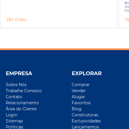
Br
Cr
Cr
Ver mais...
Ve
EMPRESA
EXPLORAR
Sobre Nós
Comprar
Trabalhe Conosco
Vender
Contato
Alugar
Relacionamento
Favoritos
Área do Cliente
Blog
Login
Construtoras
Sitemap
Exclusividades
Políticas
Lançamentos