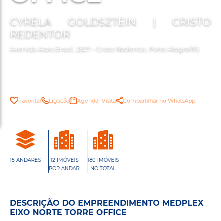
CYRELA GOLDSZTEIN | CRISTO
REDENTOR
Avenida Assis Brasil, 2827 - Cristo Redentor, Porto Alegre/RS
Favoritar
Ligação
Agendar Visita
Compartilhar no WhatsApp
15 ANDARES
12 IMÓVEIS
180 IMÓVEIS
POR ANDAR
NO TOTAL
DESCRIÇÃO DO EMPREENDIMENTO MEDPLEX
EIXO NORTE TORRE OFFICE