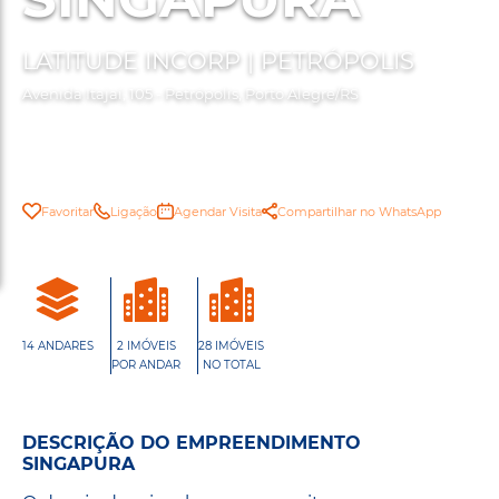
LATITUDE INCORP | PETRÓPOLIS
Avenida Itajaí, 105 - Petrópolis, Porto Alegre/RS
Favoritar
Ligação
Agendar Visita
Compartilhar no WhatsApp
14 ANDARES
2 IMÓVEIS
28 IMÓVEIS
POR ANDAR
NO TOTAL
DESCRIÇÃO DO EMPREENDIMENTO
SINGAPURA