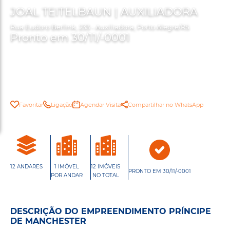
JOAL TEITELBAUN | AUXILIADORA
Rua Eudoro Berlink, 233 - Auxiliadora, Porto Alegre/RS
Pronto em 30/11/-0001
Favoritar
Ligação
Agendar Visita
Compartilhar no WhatsApp
12 ANDARES
1 IMÓVEL
12 IMÓVEIS
PRONTO EM 30/11/-0001
POR ANDAR
NO TOTAL
DESCRIÇÃO DO EMPREENDIMENTO PRÍNCIPE
DE MANCHESTER