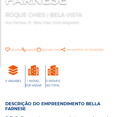
ROQUE CHIES | BELA VISTA
Rua Farnese, 15 - Bela Vista, Porto Alegre/RS
Favoritar
Ligação
Agendar Visita
Compartilhar no WhatsApp
11 ANDARES
1 IMÓVEL
11 IMÓVEIS
POR ANDAR
NO TOTAL
DESCRIÇÃO DO EMPREENDIMENTO BELLA
FARNESE