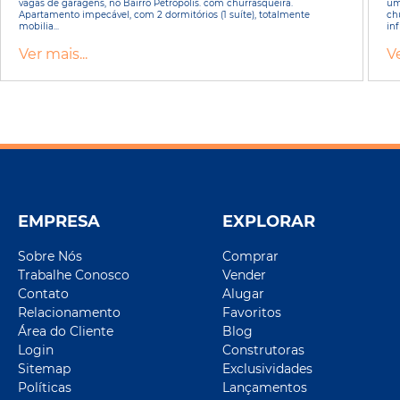
vagas de garagens, no Bairro Petrópolis. com churrasqueira.
um
Apartamento impecável, com 2 dormitórios (1 suíte), totalmente
ch
mobilia...
inf
Ver mais...
Ve
EMPRESA
EXPLORAR
Sobre Nós
Comprar
Trabalhe Conosco
Vender
Contato
Alugar
Relacionamento
Favoritos
Área do Cliente
Blog
Login
Construtoras
Sitemap
Exclusividades
Políticas
Lançamentos