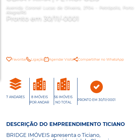
Avenida Coronel Lucas de Oliveira, 2704 - Petrópolis, Porto
Alegre/RS
Pronto em 30/11/-0001
Favoritar
Ligação
Agendar Visita
Compartilhar no WhatsApp
7 ANDARES
8 IMÓVEIS
56 IMÓVEIS
PRONTO EM 30/11/-0001
POR ANDAR
NO TOTAL
DESCRIÇÃO DO EMPREENDIMENTO TICIANO
BRIDGE IMÓVEIS apresenta o Ticiano,