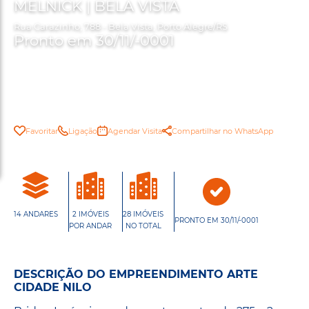
MELNICK | BELA VISTA
Rua Carazinho, 788 - Bela Vista, Porto Alegre/RS
Pronto em 30/11/-0001
Favoritar
Ligação
Agendar Visita
Compartilhar no WhatsApp
14 ANDARES
2 IMÓVEIS
28 IMÓVEIS
PRONTO EM 30/11/-0001
POR ANDAR
NO TOTAL
DESCRIÇÃO DO EMPREENDIMENTO ARTE
CIDADE NILO