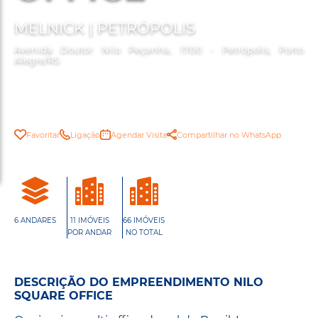
MELNICK | PETRÓPOLIS
Avenida Doutor Nilo Peçanha, 1700 - Petrópolis, Porto
Alegre/RS
Favoritar
Ligação
Agendar Visita
Compartilhar no WhatsApp
6 ANDARES
11 IMÓVEIS
66 IMÓVEIS
POR ANDAR
NO TOTAL
DESCRIÇÃO DO EMPREENDIMENTO NILO
SQUARE OFFICE