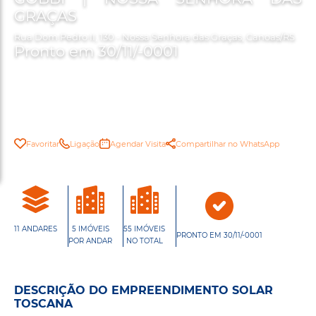
GRAÇAS
Rua Dom Pedro II, 130 - Nossa Senhora das Graças, Canoas/RS
Pronto em 30/11/-0001
Favoritar
Ligação
Agendar Visita
Compartilhar no WhatsApp
11 ANDARES
5 IMÓVEIS
55 IMÓVEIS
PRONTO EM 30/11/-0001
POR ANDAR
NO TOTAL
DESCRIÇÃO DO EMPREENDIMENTO SOLAR
TOSCANA