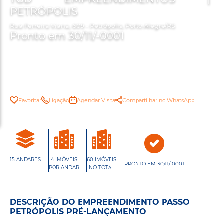
PETRÓPOLIS
Rua Ferreira Viana, 609 - Petrópolis, Porto Alegre/RS
Pronto em 30/11/-0001
Favoritar
Ligação
Agendar Visita
Compartilhar no WhatsApp
15 ANDARES
4 IMÓVEIS
60 IMÓVEIS
PRONTO EM 30/11/-0001
POR ANDAR
NO TOTAL
DESCRIÇÃO DO EMPREENDIMENTO PASSO
PETRÓPOLIS PRÉ-LANÇAMENTO