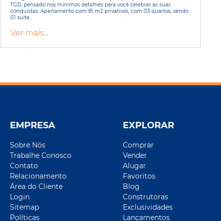
TGD, pensado nos mínimos detalhes para você celebrar as suas
conquistas. Apartamento com 81 m2 privativos, com 03 quartos, sendo
01 suíte...
Ver mais...
EMPRESA
EXPLORAR
Sobre Nós
Comprar
Trabalhe Conosco
Vender
Contato
Alugar
Relacionamento
Favoritos
Área do Cliente
Blog
Login
Construtoras
Sitemap
Exclusividades
Políticas
Lançamentos