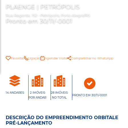
PLAENGE | PETRÓPOLIS
Rua Regente, 152 - Petrópolis, Porto Alegre/RS
Pronto em 30/11/-0001
Favoritar
Ligação
Agendar Visita
Compartilhar no WhatsApp
14 ANDARES
2 IMÓVEIS
28 IMÓVEIS
PRONTO EM 30/11/-0001
POR ANDAR
NO TOTAL
DESCRIÇÃO DO EMPREENDIMENTO ORBITALE
PRÉ-LANÇAMENTO