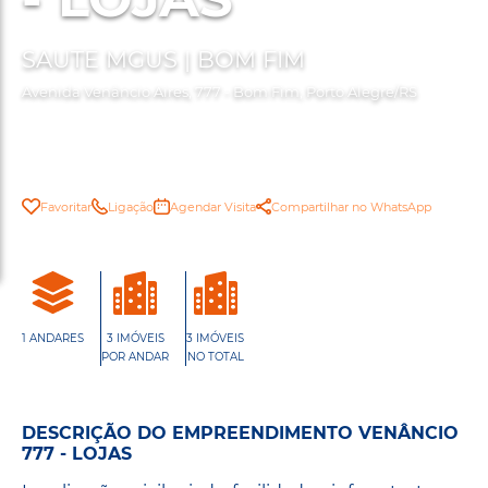
SAUTE MGUS | BOM FIM
Avenida Venâncio Aires, 777 - Bom Fim, Porto Alegre/RS
Favoritar
Ligação
Agendar Visita
Compartilhar no WhatsApp
1 ANDARES
3 IMÓVEIS
3 IMÓVEIS
POR ANDAR
NO TOTAL
DESCRIÇÃO DO EMPREENDIMENTO VENÂNCIO
777 - LOJAS