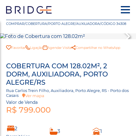
COMPRAR
/
COBERTURA
/
PORTO ALEGRE
/
AUXILIADORA
/
CÓDIGO 34308
Favoritar
Ligação
Agendar Visita
Compartilhar no WhatsApp
COBERTURA COM 128.02M², 2
DORM, AUXILIADORA, PORTO
ALEGRE/RS
Rua Carlos Trein Filho, Auxiliadora, Porto Alegre, RS - Porto dos
Casais
Ver mapa
Valor de Venda
R$ 799.000
2
3
1