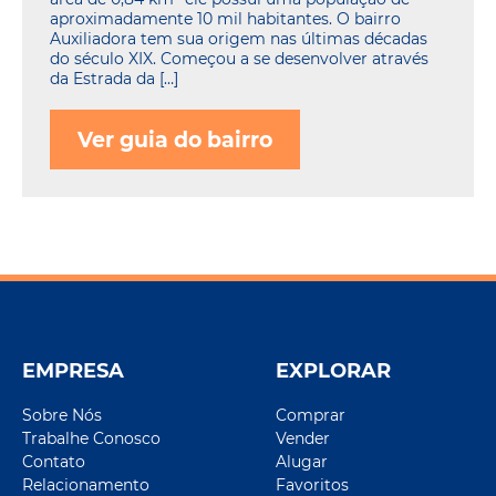
aproximadamente 10 mil habitantes. O bairro
Auxiliadora tem sua origem nas últimas décadas
do século XIX. Começou a se desenvolver através
da Estrada da […]
Ver guia do bairro
EMPRESA
EXPLORAR
Sobre Nós
Comprar
Trabalhe Conosco
Vender
Contato
Alugar
Relacionamento
Favoritos