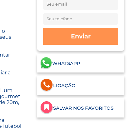
 o
Enviar
 seus
ntar
WHATSAPP
iar a
LIGAÇÃO
l, um
 gourmet
 de 20m,
SALVAR NOS FAVORITOS
ma
e futebol