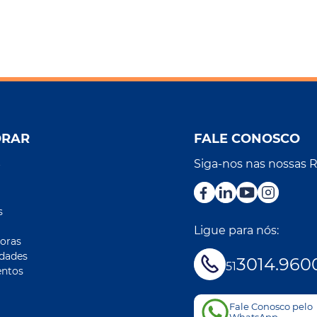
ORAR
FALE CONOSCO
Siga-nos nas nossas 
r
s
Ligue para nós:
oras
idades
3014.960
51
ntos
Fale Conosco pelo