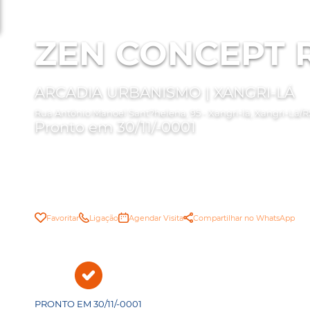
ZEN CONCEPT 
ARCADIA URBANISMO | XANGRI-LÁ
Rua Antônio Manoel Sant?helena, 95 - Xangri-lá, Xangri-Lá/R
Pronto em 30/11/-0001
Favoritar
Ligação
Agendar Visita
Compartilhar no WhatsApp
PRONTO EM 30/11/-0001