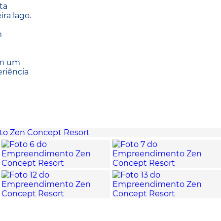
ta
ra lago.
m
em um
riência