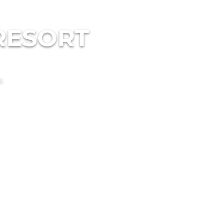
RESORT
S