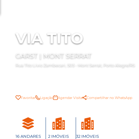
VIA TITO
GARST | MONT SERRAT
Rua Tito Lívio Zambecari, 503 - Mont Serrat, Porto Alegre/RS
Favoritar
Ligação
Agendar Visita
Compartilhar no WhatsApp
16 ANDARES
2 IMÓVEIS
32 IMÓVEIS