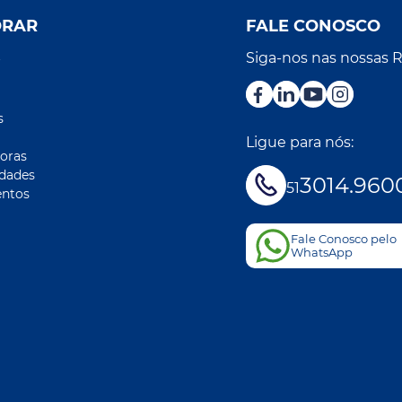
ORAR
FALE CONOSCO
Siga-nos nas nossas 
r
s
Ligue para nós:
oras
idades
3014.960
51
ntos
Fale Conosco pelo
WhatsApp