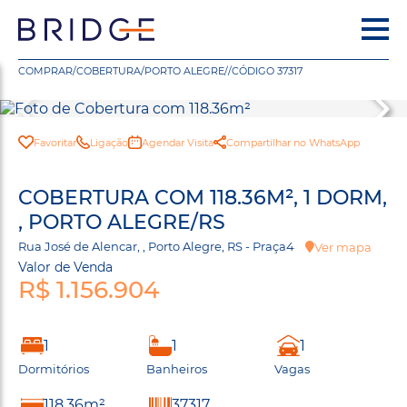
COMPRAR
/
COBERTURA
/
PORTO ALEGRE
/
/
CÓDIGO 37317
Favoritar
Ligação
Agendar Visita
Compartilhar no WhatsApp
COBERTURA COM 118.36M², 1 DORM,
, PORTO ALEGRE/RS
Rua José de Alencar, , Porto Alegre, RS - Praça4
Ver mapa
Valor de Venda
R$ 1.156.904
1
1
1
Dormitórios
Banheiros
Vagas
118.36m²
37317