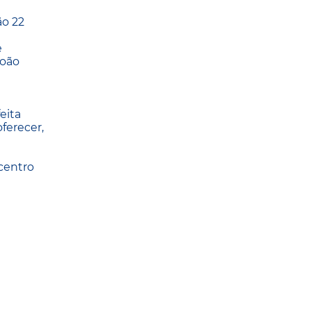
ão 22
e
João
eita
ferecer,
 centro