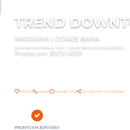
TREND DOWN
MAIOJAMA | CIDADE BAIXA
Avenida João Pessoa, 1641 - Cidade Baixa, Porto Alegre/RS
Pronto em 30/11/-0001
Favoritar
Ligação
Agendar Visita
Compartilhar no WhatsApp
PRONTO EM 30/11/-0001