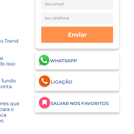
Enviar
 o Trend
as
WHATSAPP
do isso
o fundo
LIGAÇÃO
conta
SALVAR NOS FAVORITOS
rres que
para o
sca
es
e