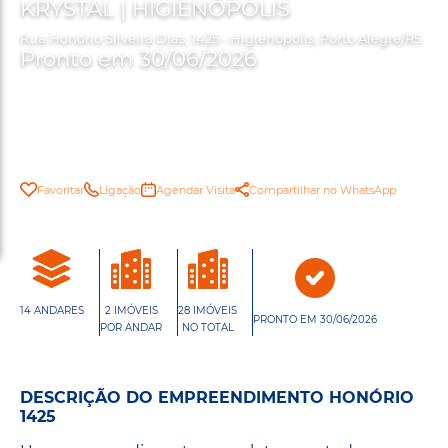
KRYSTAL | HIGIENÓPOLIS
Rua Honório Silveira Dias, 1425 - Higienópolis, Porto Alegre/RS
Pronto em 30/06/2026
Favoritar
Ligação
Agendar Visita
Compartilhar no WhatsApp
14 ANDARES
2 IMÓVEIS
28 IMÓVEIS
PRONTO EM 30/06/2026
POR ANDAR
NO TOTAL
DESCRIÇÃO DO EMPREENDIMENTO HONÓRIO
1425