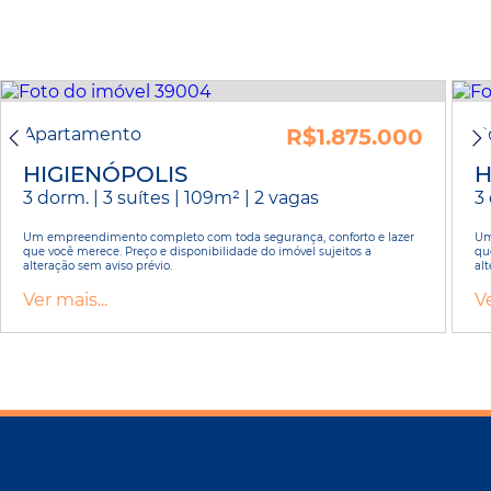
Apartamento
R$1.875.000
C
HIGIENÓPOLIS
H
3 dorm. | 3 suítes | 109m² | 2 vagas
3 
Um empreendimento completo com toda segurança, conforto e lazer
Um
que você merece. Preço e disponibilidade do imóvel sujeitos a
qu
alteração sem aviso prévio.
alt
Ver mais...
Ve