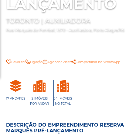
LANÇAMENTO
TORONTO | AUXILIADORA
Rua Marquês do Pombal, 1570 - Auxiliadora, Porto Alegre/RS
Favoritar
Ligação
Agendar Visita
Compartilhar no WhatsApp
17 ANDARES
2 IMÓVEIS
34 IMÓVEIS
POR ANDAR
NO TOTAL
DESCRIÇÃO DO EMPREENDIMENTO RESERVA
MARQUÊS PRÉ-LANÇAMENTO