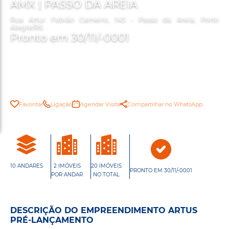
AMX | PASSO DA AREIA
Rua Artur Fabião Carneiro, 145 - Passo da Areia, Porto
Alegre/RS
Pronto em 30/11/-0001
Favoritar
Ligação
Agendar Visita
Compartilhar no WhatsApp
10 ANDARES
2 IMÓVEIS
20 IMÓVEIS
PRONTO EM 30/11/-0001
POR ANDAR
NO TOTAL
DESCRIÇÃO DO EMPREENDIMENTO ARTUS
PRÉ-LANÇAMENTO