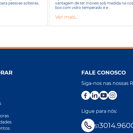
para pessoas solteiras,
vantagem de ter móveis sob medida na cozin
box com vidro temperado e e...
Ver mais...
ORAR
FALE CONOSCO
Siga-nos nas nossas 
r
s
Ligue para nós:
oras
idades
3014.960
51
ntos