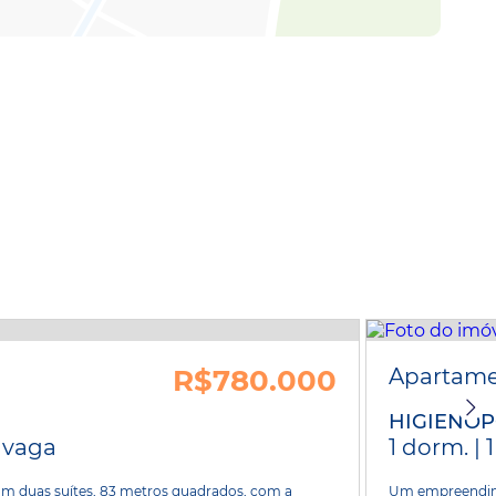
R$780.000
Apartam
HIGIENÓP
1 vaga
1 dorm. | 
com duas suítes, 83 metros quadrados, com a
Um empreendime