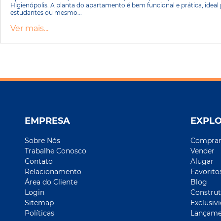
Higienópolis. A planta do apartamento é bem funcional e prática, ideal 
estudantes ou mesmo...
Ver mais...
EMPRESA
EXPL
Sobre Nós
Compra
Trabalhe Conosco
Vender
Contato
Alugar
Relacionamento
Favorito
Área do Cliente
Blog
Login
Construt
Sitemap
Exclusiv
Políticas
Lançame