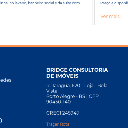
ha, no lavabo, banheiro social e da suíte com
Preço e disponib
Ver mais...
BRIDGE CONSULTORIA
DE IMÓVEIS
Redes
R. Jaraguá, 620 - Loja - Bela
Vista
Porto Alegre - RS | CEP
90450-140
CRECI 24594J
0
Traçar Rota