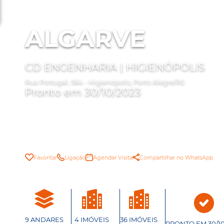
ALGARVE
CD ENGENHARIA | HIGIENÓPOLIS
Rua Portugal, 584 - Higienópolis, Porto Alegre/RS
Pronto em 30/10/2023
Favoritar
Ligação
Agendar Visita
Compartilhar no WhatsApp
9 ANDARES
4 IMÓVEIS
36 IMÓVEIS
PRONTO EM 30/10