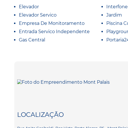
Elevador
Interfone
Elevador Servico
Jardim
Empresa De Monitoramento
Piscina C
Entrada Servico Independente
Playgrou
Gas Central
Portaria2
LOCALIZAÇÃO
Rua Anita Garibaldi, Boa Vista, Porto Alegre, RS - Mont Palai