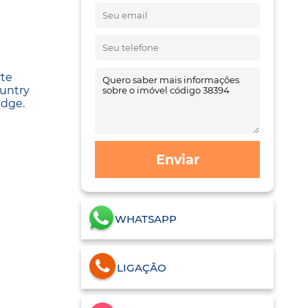
rte
ountry
idge.
Enviar
WHATSAPP
LIGAÇÃO