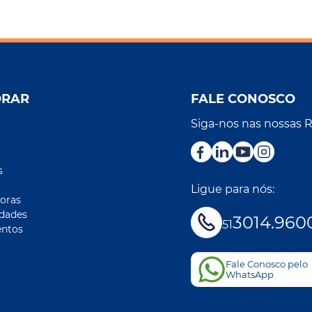
ORAR
FALE CONOSCO
Siga-nos nas nossas 
r
s
Ligue para nós:
oras
idades
3014.960
51
ntos
Fale Conosco pelo
WhatsApp