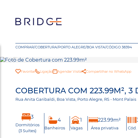
COMPRAR
/
COBERTURA
/
PORTO ALEGRE
/
BOA VISTA
/
CÓDIGO 38394
Favoritar
Ligação
Agendar Visita
Compartilhar no WhatsApp
COBERTURA COM 223.99M², 3 
Rua Anita Garibaldi, Boa Vista, Porto Alegre, RS - Mont Palai
3
4
1
223.99m²
Dormitórios
Banheiros
Vagas
Área privativa
Cód.
(3 Suítes)