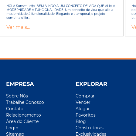
HOLA Sunset Lofts. BEM-VINDO A UM CONCEITO DE VIDA QUE ALIA A
Ho
MODERNIDADE À FUNCIONALIDADE. Um conceito de vida que alia a
do
modernidade à funcionalidade. Elegante e atemporal, o projeto
de
combina difer...
p...
Ver mais...
Ve
EMPRESA
EXPLORAR
Sobre Nós
Comprar
Trabalhe Conosco
Vender
Contato
Alugar
Relacionamento
Favoritos
Área do Cliente
Blog
Login
Construtoras
Sitemap
Exclusividades