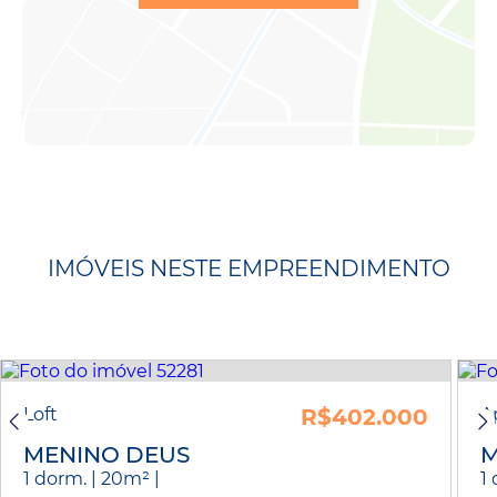
IMÓVEIS NESTE EMPREENDIMENTO
Loft
R$402.000
A
MENINO DEUS
M
1 dorm. | 20m² |
1 