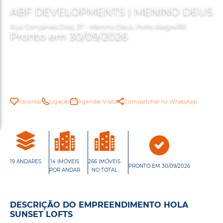
ABF DEVELOPMENTS | MENINO DEUS
Rua Gonçalves Dias, 37 - Menino Deus, Porto Alegre/RS
Pronto em 30/09/2026
Favoritar
Ligação
Agendar Visita
Compartilhar no WhatsApp
19 ANDARES
14 IMÓVEIS
266 IMÓVEIS
PRONTO EM 30/09/2026
POR ANDAR
NO TOTAL
DESCRIÇÃO DO EMPREENDIMENTO HOLA
SUNSET LOFTS