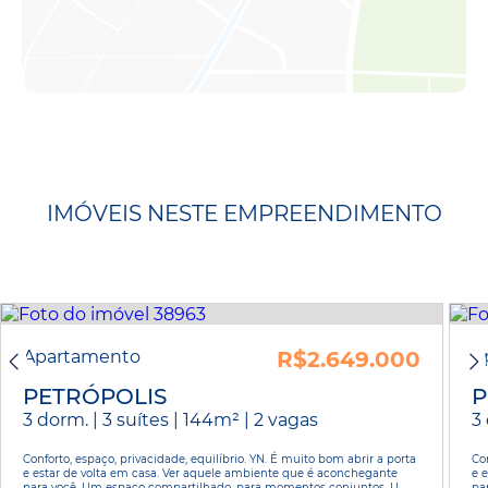
IMÓVEIS NESTE EMPREENDIMENTO
Apartamento
R$2.649.000
A
PETRÓPOLIS
P
3 dorm. | 3 suítes | 144m² | 2 vagas
3 
Conforto, espaço, privacidade, equilíbrio. YN. É muito bom abrir a porta
Con
e estar de volta em casa. Ver aquele ambiente que é aconchegante
e 
para você. Um espaço compartilhado, para momentos conjuntos. U...
pa