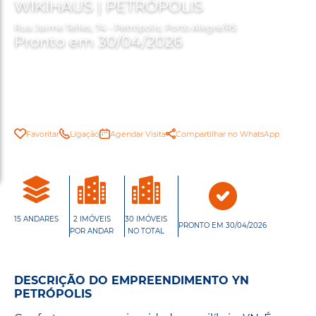
WIKIHAUS | PETRÓPOLIS
Rua Jaime Telles, 74 - Petrópolis, Porto Alegre/RS
Pronto em 30/04/2026
Favoritar
Ligação
Agendar Visita
Compartilhar no WhatsApp
15 ANDARES
2 IMÓVEIS
30 IMÓVEIS
PRONTO EM 30/04/2026
POR ANDAR
NO TOTAL
DESCRIÇÃO DO EMPREENDIMENTO YN
PETRÓPOLIS