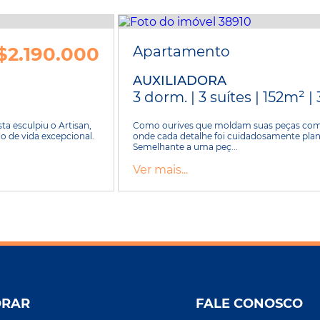
$2.190.000
Apartamento
AUXILIADORA
3 dorm. | 3 suítes | 152m² |
a esculpiu o Artisan,
Como ourives que moldam suas peças com es
o de vida excepcional.
onde cada detalhe foi cuidadosamente plane
Semelhante a uma peç...
Ver mais...
ORAR
FALE CONOSCO