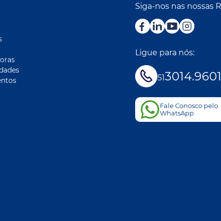
Siga-nos nas nossas 
r
s
Ligue para nós:
oras
idades
3014.960
51
ntos
Fale Conosco pelo
WhatsApp