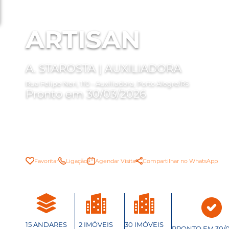
ARTISAN
A. STAROSTA | AUXILIADORA
Rua Felipe Neri, 110 - Auxiliadora, Porto Alegre/RS
Pronto em 30/03/2026
Favoritar
Ligação
Agendar Visita
Compartilhar no WhatsApp
15 ANDARES
2 IMÓVEIS
30 IMÓVEIS
PRONTO EM 30/0