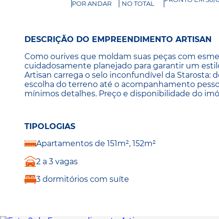
POR ANDAR
NO TOTAL
DESCRIÇÃO DO EMPREENDIMENTO ARTISAN
Como ourives que moldam suas peças com esmero e
cuidadosamente planejado para garantir um estilo
Artisan carrega o selo inconfundível da Starosta: 
escolha do terreno até o acompanhamento pessoal
mínimos detalhes. Preço e disponibilidade do imóv
TIPOLOGIAS
Apartamentos de 151m², 152m²
2 a 3 vagas
3 dormitórios com suíte