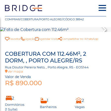
COMPRAR
/
COBERTURA
/
PORTO ALEGRE
/
/
CÓDIGO 38942
Favoritar
Ligação
Agendar Visita
Compartilhar no WhatsApp
COBERTURA COM 112.46M², 2
DORM, , PORTO ALEGRE/RS
Rua Doutor Pereira Neto, , Porto Alegre, RS - EOS144
Ver mapa
Valor de Venda
R$ 890.000
2
1
2
Dormitórios
Banheiros
Vagas
(1 Suíte)