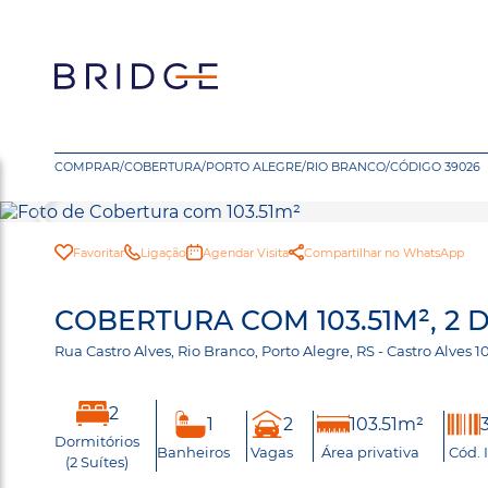
COMPRAR
/
COBERTURA
/
PORTO ALEGRE
/
RIO BRANCO
/
CÓDIGO 39026
Favoritar
Ligação
Agendar Visita
Compartilhar no WhatsApp
COBERTURA COM 103.51M², 2
Rua Castro Alves, Rio Branco, Porto Alegre, RS - Castro Alves
2
1
2
103.51m²
Dormitórios
Banheiros
Vagas
Área privativa
Cód. 
(2 Suítes)