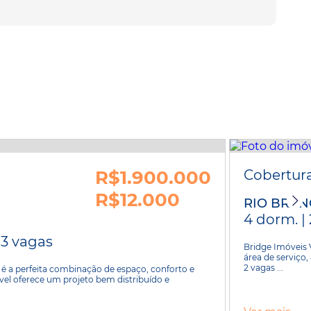
R$1.900.000
Cobertur
R$12.000
RIO BRA
4 dorm. | 
| 3 vagas
Bridge Imóveis V
área de serviço
2 vagas ...
 é a perfeita combinação de espaço, conforto e
óvel oferece um projeto bem distribuído e