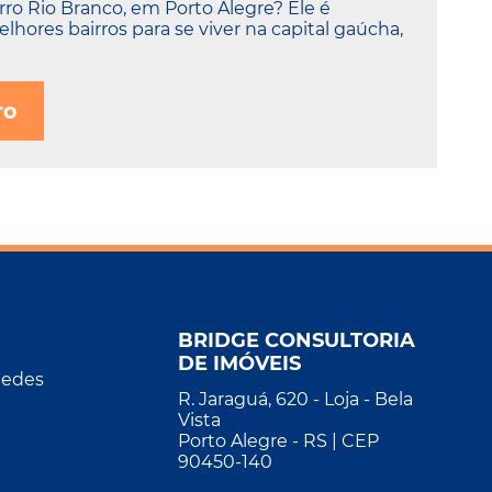
rro Rio Branco, em Porto Alegre? Ele é
hores bairros para se viver na capital gaúcha,
ro
BRIDGE CONSULTORIA
DE IMÓVEIS
Redes
R. Jaraguá, 620 - Loja - Bela
Vista
Porto Alegre - RS | CEP
90450-140