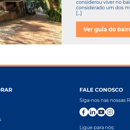
considerou viver no bai
considerado um dos mel
[…]
Ver guia do bair
ORAR
FALE CONOSCO
Siga-nos nas nossas 
r
s
Ligue para nós: