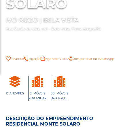
SOLARO
IVO RIZZO | BELA VISTA
Rua Barão de Ubá, 401 - Bela Vista, Porto Alegre/RS
Favoritar
Ligação
Agendar Visita
Compartilhar no WhatsApp
15 ANDARES
2 IMÓVEIS
30 IMÓVEIS
POR ANDAR
NO TOTAL
DESCRIÇÃO DO EMPREENDIMENTO
RESIDENCIAL MONTE SOLARO