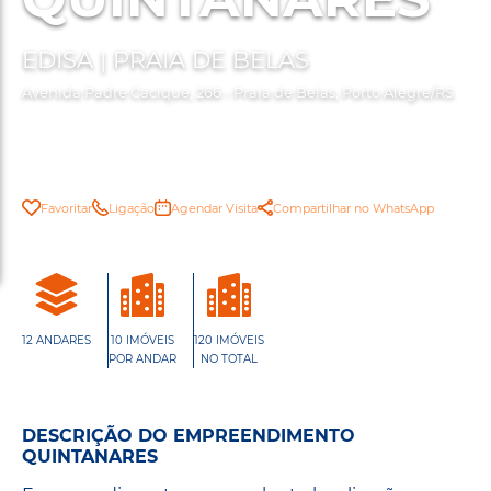
EDISA | PRAIA DE BELAS
Avenida Padre Cacique, 266 - Praia de Belas, Porto Alegre/RS
Favoritar
Ligação
Agendar Visita
Compartilhar no WhatsApp
12 ANDARES
10 IMÓVEIS
120 IMÓVEIS
POR ANDAR
NO TOTAL
DESCRIÇÃO DO EMPREENDIMENTO
QUINTANARES