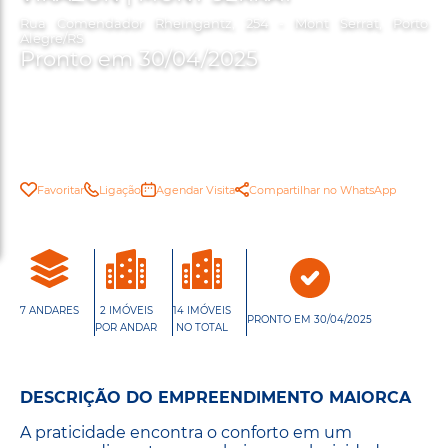
Rua Comendador Rheingantz, 254 - Mont Serrat, Porto
Alegre/RS
Pronto em 30/04/2025
Favoritar
Ligação
Agendar Visita
Compartilhar no WhatsApp
7 ANDARES
2 IMÓVEIS
14 IMÓVEIS
PRONTO EM 30/04/2025
POR ANDAR
NO TOTAL
DESCRIÇÃO DO EMPREENDIMENTO MAIORCA
A praticidade encontra o conforto em um