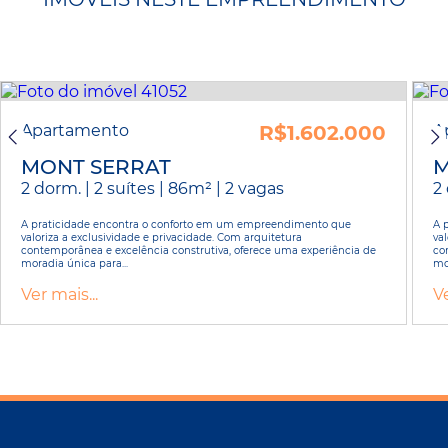
Apartamento
R$1.602.000
A
MONT SERRAT
M
2 dorm. | 2 suítes | 86m² | 2 vagas
2 
A praticidade encontra o conforto em um empreendimento que
A 
valoriza a exclusividade e privacidade. Com arquitetura
va
contemporânea e excelência construtiva, oferece uma experiência de
co
moradia única para...
mo
Ver mais...
Ve