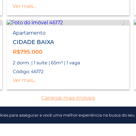
Ver mais...
Apartamento
CIDADE BAIXA
R$795.000
2 dorm. | 1 suíte | 65m² | 1 vaga
Código: 46172
Ver mais...
Carregar mais imóveis
kies para assegurar a você uma melhor experiência na busca do seu