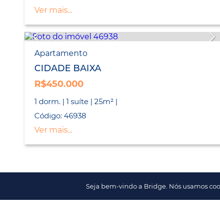
Ver mais...
Apartamento
CIDADE BAIXA
R$450.000
1 dorm. | 1 suíte | 25m² |
Código: 46938
Ver mais...
Seja bem-vindo a Bridge. Nós usamos coo