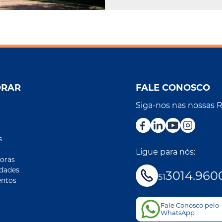
ORAR
FALE CONOSCO
Siga-nos nas nossas 
r
s
Ligue para nós:
oras
idades
3014.960
51
ntos
Fale Conosco pelo
WhatsApp