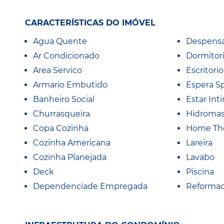
CARACTERÍSTICAS DO IMÓVEL
Agua Quente
Despens
Ar Condicionado
Dormitor
Area Servico
Escritorio
Armario Embutido
Espera Sp
Banheiro Social
Estar Int
Churrasqueira
Hidroma
Copa Cozinha
Home Th
Cozinha Americana
Lareira
Cozinha Planejada
Lavabo
Deck
Piscina
Dependenciade Empregada
Reforma