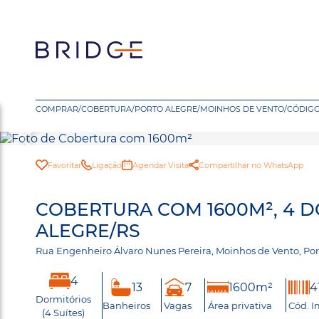
COMPRAR
/
COBERTURA
/
PORTO ALEGRE
/
MOINHOS DE VENTO
/
CÓDIGO
Favoritar
Ligação
Agendar Visita
Compartilhar no WhatsApp
COBERTURA COM 1600M², 4 
ALEGRE/RS
Rua Engenheiro Álvaro Nunes Pereira, Moinhos de Vento, Por
4
13
7
1600m²
4
Dormitórios
Banheiros
Vagas
Área privativa
Cód. I
(4 Suítes)