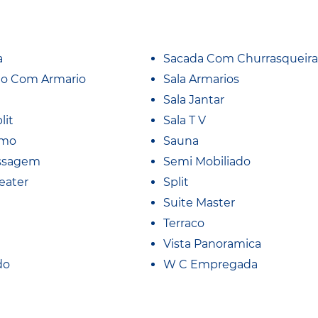
a
Sacada Com Churrasqueira
io Com Armario
Sala Armarios
Sala Jantar
lit
Sala T V
imo
Sauna
ssagem
Semi Mobiliado
eater
Split
Suite Master
Terraco
Vista Panoramica
do
W C Empregada