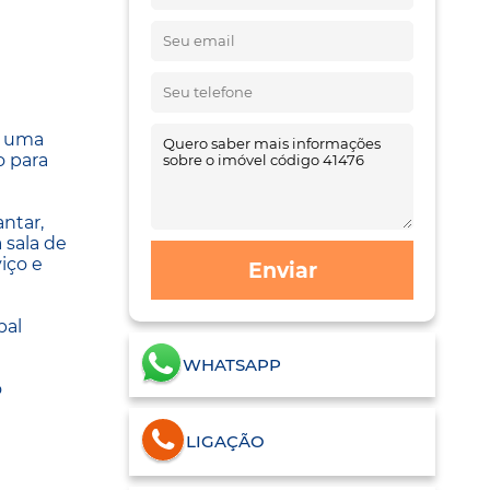
e uma
o para
ntar,
 sala de
iço e
Enviar
pal
WHATSAPP
o
LIGAÇÃO