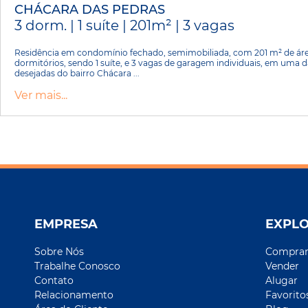
CHÁCARA DAS PEDRAS
3 dorm. | 1 suíte | 201m² | 3 vagas
Residência em condomínio fechado, semimobiliada, com 201 m² de área
dormitórios, sendo 1 suíte, e 3 vagas de garagem individuais, em uma d
desejadas do bairro Chácara ...
Ver mais...
EMPRESA
EXPL
Sobre Nós
Compra
Trabalhe Conosco
Vender
Contato
Alugar
Relacionamento
Favorito