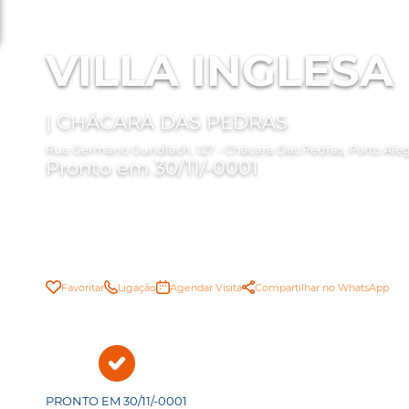
VILLA INGLESA
| CHÁCARA DAS PEDRAS
Rua Germano Gundlach, 127 - Chácara Das Pedras, Porto Ale
Pronto em 30/11/-0001
Favoritar
Ligação
Agendar Visita
Compartilhar no WhatsApp
PRONTO EM 30/11/-0001