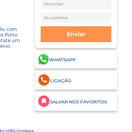
ês, com
Enviar
de Porto
ontate um
évio.
WHATSAPP
LIGAÇÃO
SALVAR NOS FAVORITOS