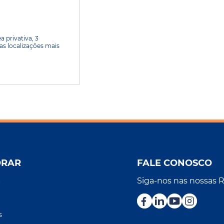
 privativa, 3
as localizações mais
ORAR
FALE CONOSCO
Siga-nos nas nossas 
r
s