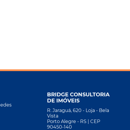
BRIDGE CONSULTORIA
DE IMÓVEIS
Redes
R. Jaraguá, 620 - Loja - Bela
Vista
Porto Alegre - RS | CEP
90450-140