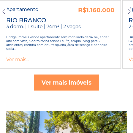
Apartamento
R$1.160.000
A
RIO BRANCO
R
3 dorm. | 1 suíte | 74m² | 2 vagas
2 
Bridge Imóveis vende apartamento semimobiliado de 74 m²; andar
BR
alto com vista; 3 dormitórios sendo 1 suíte; amplo living para 2
64
ambientes; cozinha com churrasqueira, área de serviço e banheiro
pr
socia...
bem
Ver mais...
Ve
Ver mais imóveis