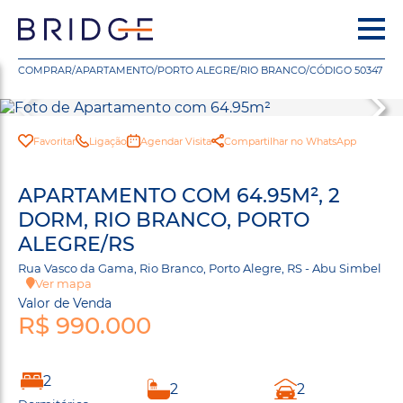
COMPRAR
/
APARTAMENTO
/
PORTO ALEGRE
/
RIO BRANCO
/
CÓDIGO 50347
Favoritar
Ligação
Agendar Visita
Compartilhar no WhatsApp
APARTAMENTO COM 64.95M², 2
DORM, RIO BRANCO, PORTO
ALEGRE/RS
Rua Vasco da Gama, Rio Branco, Porto Alegre, RS - Abu Simbel
Ver mapa
Valor de Venda
R$ 990.000
2
2
2