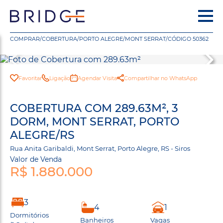
COMPRAR
/
COBERTURA
/
PORTO ALEGRE
/
MONT SERRAT
/
CÓDIGO 50362
Favoritar
Ligação
Agendar Visita
Compartilhar no WhatsApp
COBERTURA COM 289.63M², 3
DORM, MONT SERRAT, PORTO
ALEGRE/RS
Rua Anita Garibaldi, Mont Serrat, Porto Alegre, RS - Siros
Valor de Venda
R$ 1.880.000
3
4
1
Dormitórios
Banheiros
Vagas