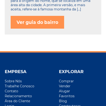
para a origem do nome, que se localiza em uma
área alta da cidade. A primeira versão, e mais
aceita, refere-se à famosa montanha da […]
Ver guia do bairro
EMPRESA
EXPLORAR
Sobre Nós
Comprar
Trabalhe Conosco
Vender
Contato
Alugar
Relacionamento
Favoritos
Área do Cliente
Blog