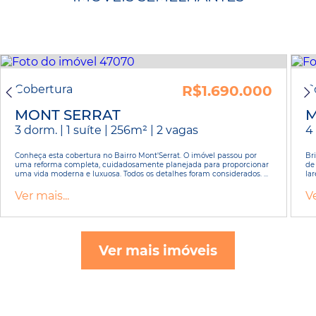
Cobertura
R$1.690.000
C
MONT SERRAT
M
3 dorm. | 1 suíte | 256m² | 2 vagas
4 
Conheça esta cobertura no Bairro Mont'Serrat. O imóvel passou por
Br
uma reforma completa, cuidadosamente planejada para proporcionar
de
uma vida moderna e luxuosa. Todos os detalhes foram considerados. ...
lar
Ver mais...
Ve
Ver mais imóveis