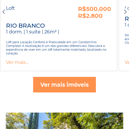
Loft
R$500.000
L
R$2.800
R
RIO BRANCO
1 
1 dorm. | 1 suíte | 26m² |
Sit
ac
Loft para Locação Conforto e Praticidade em um Condomínio
Clí
Completo! A localização é um dos grandes diferenciais. Descubra a
experiência de viver em um loft totalmente mobiliado, localizado no
coração...
Ver mais...
Ve
Ver mais imóveis