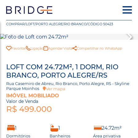
COMPRAR
/
LOFT
/
PORTO ALEGRE
/
RIO BRANCO
/
CÓDIGO 50423
Favoritar
Ligação
Agendar Visita
Compartilhar no WhatsApp
LOFT COM 24.72M², 1 DORM, RIO
BRANCO, PORTO ALEGRE/RS
Rua Casemiro de Abreu, Rio Branco, Porto Alegre, RS - Skyline
Parque Moinhos
Ver mapa
IMÓVEL MOBILIADO
Valor de Venda
R$ 499.000
1
1
24.72m²
Dormitórios
Banheiros
Área privativa