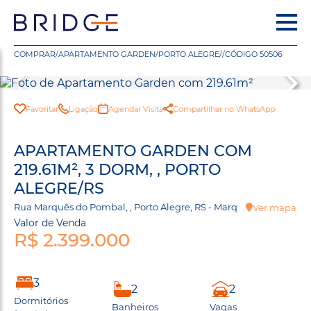
COMPRAR
/
APARTAMENTO GARDEN
/
PORTO ALEGRE
/
/
CÓDIGO 50506
Favoritar
Ligação
Agendar Visita
Compartilhar no WhatsApp
APARTAMENTO GARDEN COM
219.61M², 3 DORM, , PORTO
ALEGRE/RS
Rua Marquês do Pombal, , Porto Alegre, RS - Marq
Ver mapa
Valor de Venda
R$ 2.399.000
3
2
2
Dormitórios
Banheiros
Vagas