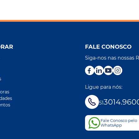
ORAR
FALE CONOSCO
Siga-nos nas nossas 
r
s
Ligue para nós:
oras
idades
3014.960
51
ntos
Fale Conosco pelo
WhatsApp