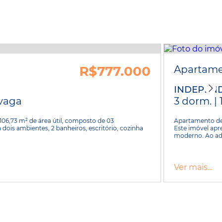
R$777.000
Apartam
INDEPEN
 vaga
3 dorm. | 
6,73 m² de área útil, composto de 03
Apartamento de 
a dois ambientes, 2 banheiros, escritório, cozinha
Este imóvel apr
moderno. Ao ade
Ver mais...