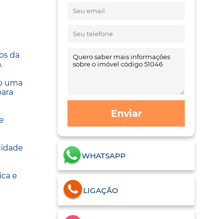
os da
.
do uma
para
Enviar
e
didade
WHATSAPP
ica e
LIGAÇÃO