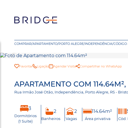
COMPRAR
/
APARTAMENTO
/
PORTO ALEGRE
/
INDEPENDÊNCIA
/
CÓDIGO 
Favoritar
Ligação
Agendar Visita
Compartilhar no WhatsApp
APARTAMENTO COM 114.64M²,
Rua Irmão José Otão, Independência, Porto Alegre, RS - Bri
3
2
2
114.64m²
Dormitórios
Banheiros
Vagas
Área privativa
Cód.
(1 Suíte)