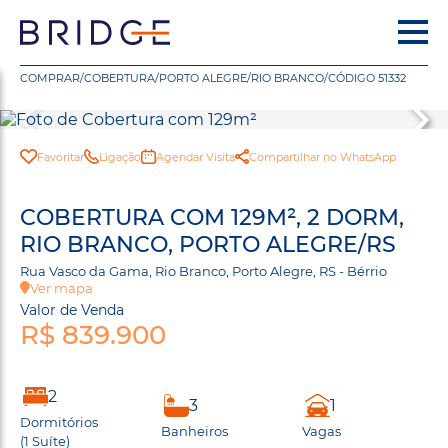
COMPRAR
/
COBERTURA
/
PORTO ALEGRE
/
RIO BRANCO
/
CÓDIGO 51332
Favoritar
Ligação
Agendar Visita
Compartilhar no WhatsApp
COBERTURA COM 129M², 2 DORM,
RIO BRANCO, PORTO ALEGRE/RS
Rua Vasco da Gama, Rio Branco, Porto Alegre, RS - Bérrio
Ver mapa
Valor de Venda
R$ 839.900
2
3
1
Dormitórios
Banheiros
Vagas
(1 Suíte)