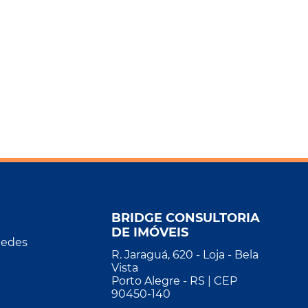
BRIDGE CONSULTORIA
DE IMÓVEIS
Redes
R. Jaraguá, 620 - Loja - Bela
Vista
Porto Alegre - RS | CEP
90450-140