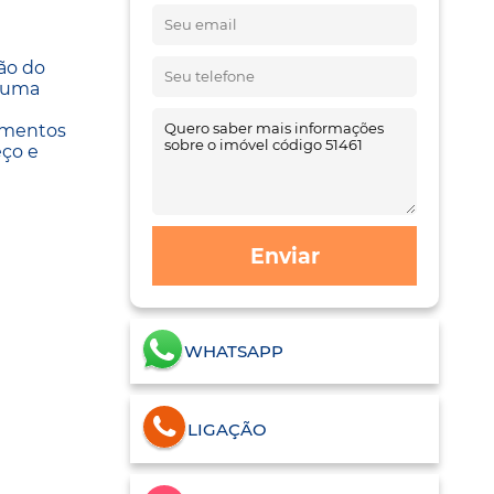
ão do
r uma
tamentos
eço e
Enviar
WHATSAPP
LIGAÇÃO