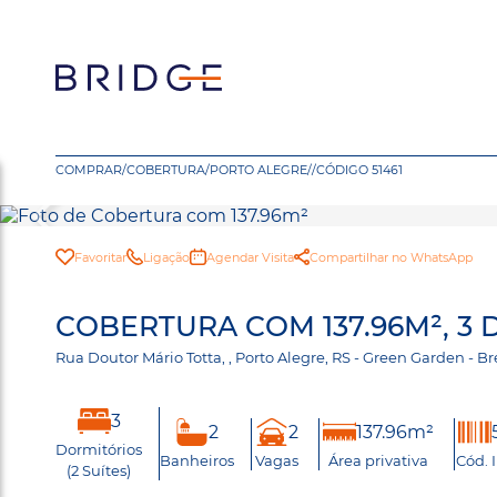
COMPRAR
/
COBERTURA
/
PORTO ALEGRE
/
/
CÓDIGO 51461
Favoritar
Ligação
Agendar Visita
Compartilhar no WhatsApp
COBERTURA COM 137.96M², 3 
Rua Doutor Mário Totta, , Porto Alegre, RS - Green Garden 
3
2
2
137.96m²
Dormitórios
Banheiros
Vagas
Área privativa
Cód. 
(2 Suítes)