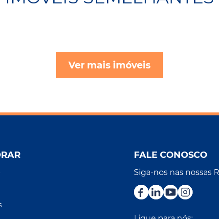
Ver mais imóveis
ORAR
FALE CONOSCO
Siga-nos nas nossas 
r
s
Ligue para nós: