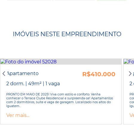
IMÓVEIS NESTE EMPREENDIMENTO
Apartamento
R$410.000
A
2 dorm. | 49m² | 1 vaga
2 
PRONTO EM MAIO DE 2025! Viva com estilo e conforto. Venha
PR
conhecer o Terrace Clube Residencial e surpreenda-se! Apartamentos
co
com 2 dormitórios, suíte e vaga de garagem. Localizado nos altos do
co
Iguatem...
Igu
Ver mais...
Ve