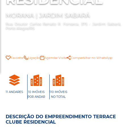
MORANA | JARDIM SABARÁ
Rua Doutor Carlos Renato R. Fonseca, 375 - Jardim Sabará,
Porto Alegre/RS
Favoritar
Ligação
Agendar Visita
Compartilhar no WhatsApp
11 ANDARES
10 IMÓVEIS
110 IMÓVEIS
POR ANDAR
NO TOTAL
DESCRIÇÃO DO EMPREENDIMENTO TERRACE
CLUBE RESIDENCIAL