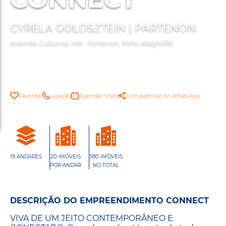
CYRELA GOLDSZTEIN | PARTENON
Avenida Cubanos, 146 - Partenon, Porto Alegre/RS
Favoritar
Ligação
Agendar Visita
Compartilhar no WhatsApp
19 ANDARES
20 IMÓVEIS
380 IMÓVEIS
POR ANDAR
NO TOTAL
DESCRIÇÃO DO EMPREENDIMENTO CONNECT
VIVA DE UM JEITO CONTEMPORÂNEO E