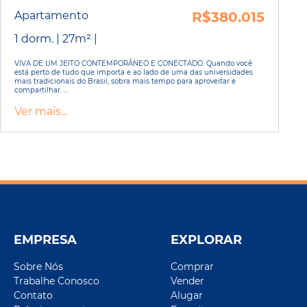
Apartamento
R$380.015
1 dorm. | 27m² |
VIVA DE UM JEITO CONTEMPORÂNEO E CONECTADO. Quando você
está perto de tudo que importa e ao lado de uma das universidades
mais tradicionais do Brasil, sobra mais tempo para aproveitar e
compartilhar. ...
Ver mais...
EMPRESA
EXPLORAR
Sobre Nós
Comprar
Trabalhe Conosco
Vender
Contato
Alugar