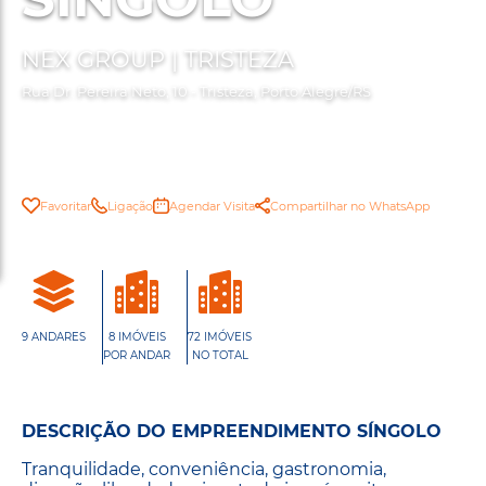
NEX GROUP | TRISTEZA
Rua Dr. Pereira Neto, 10 - Tristeza, Porto Alegre/RS
Favoritar
Ligação
Agendar Visita
Compartilhar no WhatsApp
9 ANDARES
8 IMÓVEIS
72 IMÓVEIS
POR ANDAR
NO TOTAL
DESCRIÇÃO DO EMPREENDIMENTO SÍNGOLO
Tranquilidade, conveniência, gastronomia,