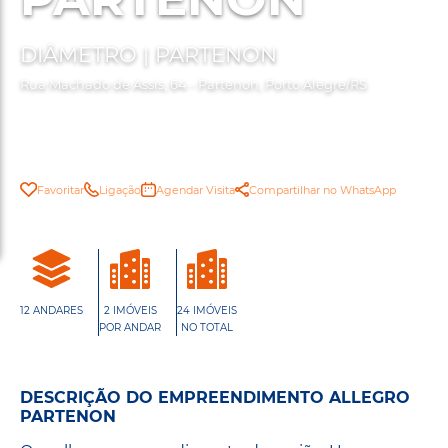
DIÂMETRO | PARTENON
Rua Machado de Assis, 64 - Partenon, Porto Alegre/RS
Favoritar
Ligação
Agendar Visita
Compartilhar no WhatsApp
12 ANDARES
2 IMÓVEIS
24 IMÓVEIS
POR ANDAR
NO TOTAL
DESCRIÇÃO DO EMPREENDIMENTO ALLEGRO
PARTENON