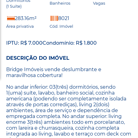
Dormitórios
Banheiros
Vagas
(1 Suíte)
283.16m²
8021
Área privativa
Cód. Imóvel
IPTU: R$ 7.000
Condomínio: R$ 1.800
DESCRIÇÃO DO IMÓVEL
Bridge Imóveis vende deslumbrante e
maravilhosa cobertura!
No andar inferior: 03(três) dormitórios, sendo
1(uma) suíte, lavabo, banheiro social, cozinha
americana (podendo ser completamente isolada
através de portas corrediças), living 2(dois)
ambientes, área de serviço e dependência de
empregada completa. No andar superior: living
enorme 3(três) ambientes todo em porcelanato,
com lareira e churrasqueira, cozinha completa
integrada ao living, lavabo e terraço com deck com