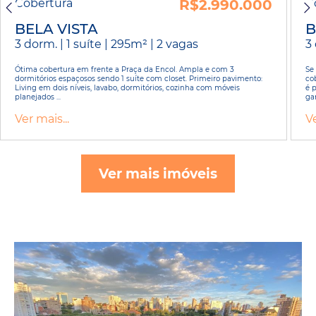
Cobertura
R$2.990.000
C
BELA VISTA
B
3 dorm. | 1 suíte | 295m² | 2 vagas
3 
Ótima cobertura em frente a Praça da Encol. Ampla e com 3
Se
dormitórios espaçosos sendo 1 suíte com closet. Primeiro pavimento:
co
Living em dois níveis, lavabo, dormitórios, cozinha com móveis
é 
planejados ...
gar
Ver mais...
Ve
Ver mais imóveis