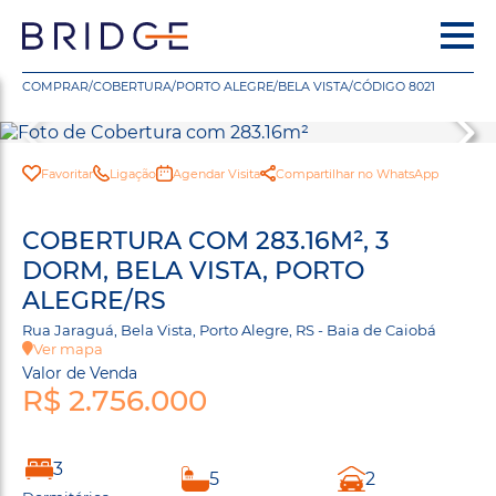
COMPRAR
/
COBERTURA
/
PORTO ALEGRE
/
BELA VISTA
/
CÓDIGO 8021
Favoritar
Ligação
Agendar Visita
Compartilhar no WhatsApp
COBERTURA COM 283.16M², 3
DORM, BELA VISTA, PORTO
ALEGRE/RS
Rua Jaraguá, Bela Vista, Porto Alegre, RS - Baia de Caiobá
Ver mapa
Valor de Venda
R$ 2.756.000
3
5
2