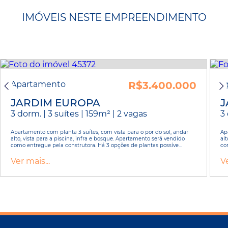
IMÓVEIS NESTE EMPREENDIMENTO
Apartamento
R$3.400.000
A
JARDIM EUROPA
J
3 dorm. | 3 suítes | 159m² | 2 vagas
3 
Apartamento com planta 3 suítes, com vista para o por do sol, andar
Ap
alto, vista para a piscina, infra e bosque. Apartamento será vendido
alt
como entregue pela construtora. Há 3 opções de plantas possíve...
co
Ver mais...
Ve