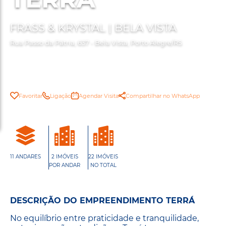
FRASS & KRYSTAL | BELA VISTA
Rua Passo da Pátria, 637 - Bela Vista, Porto Alegre/RS
Favoritar
Ligação
Agendar Visita
Compartilhar no WhatsApp
11 ANDARES
2 IMÓVEIS
22 IMÓVEIS
POR ANDAR
NO TOTAL
DESCRIÇÃO DO EMPREENDIMENTO TERRÁ
No equilíbrio entre praticidade e tranquilidade,