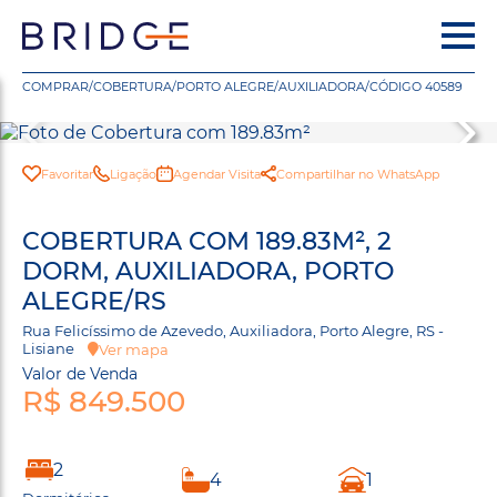
COMPRAR
/
COBERTURA
/
PORTO ALEGRE
/
AUXILIADORA
/
CÓDIGO 40589
Favoritar
Ligação
Agendar Visita
Compartilhar no WhatsApp
COBERTURA COM 189.83M², 2
DORM, AUXILIADORA, PORTO
ALEGRE/RS
Rua Felicíssimo de Azevedo, Auxiliadora, Porto Alegre, RS -
Lisiane
Ver mapa
Valor de Venda
R$ 849.500
2
4
1