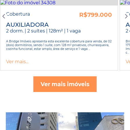
Cobertura
R$799.000
C
AUXILIADORA
A
2 dorm. | 2 suítes | 128m² | 1 vaga
2 
A Bridge Imóveis apresenta esta excelente cobertura para venda, de 02
Br
(dois) dormitórios, sendo 1 suíte, com 128 m² privativos, churrasqueira,
177
cozinha funcional, estar amplo, área de serviço e 1 vaga ...
Im
c...
Ver mais...
Ve
Ver mais imóveis