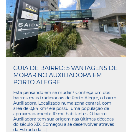
GUIA DE BAIRRO: 5 VANTAGENS DE
MORAR NO AUXILIADORA EM
PORTO ALEGRE
Está pensando em se mudar? Conheça um dos
bairros mais tradicionais de Porto Alegre, o bairro
Auxiliadora. Localizado numa zona central, com
área de 0,84 km² ele possui uma população de
aproximadamente 10 mil habitantes. O bairro
Auxiliadora tem sua origem nas últimas décadas
do século XIX. Começou a se desenvolver através
da Estrada da […]